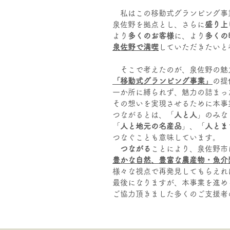
私はこの移動式グランピング事
泉佐野を拠点とし、さらに
盛り上
より
多くのお客様
に、より
多くの
泉佐野で満喫
していただきたいと
そこで考えたのが、泉佐野の魅
「移動式グランピング事業」
の提
一か所に縛られず、魅力の詰まっ
その想いを実現させるために本事
つながるとは、「
人と人
」のみな
「
人と地元の名産品
」、「
人とま
つなぐことも意味しています。
つながる
ことにより、泉佐野市
豊かな自然、豊富な農産物・魚介
様々な視点で再発見してもらえれ
最後になりますが、本事業を進め
ご協力頂きました多くのご支援者