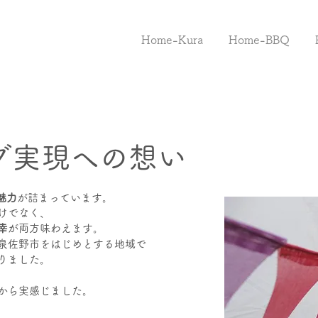
Home-Kura
Home-BBQ
グ実現への想い
魅力
が詰まっています。
けでなく、
幸
が両方味わえます。
泉佐野市をはじめとする地域で
りました。
から実感じました。