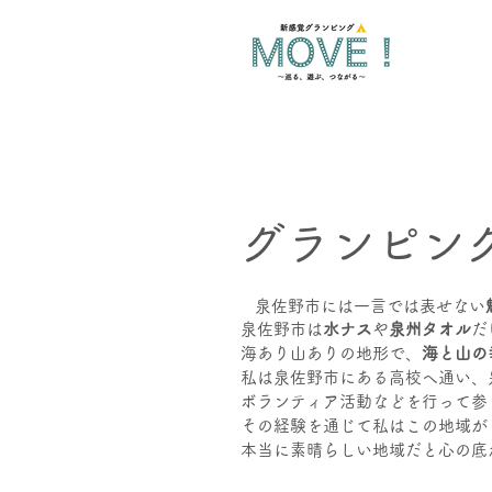
グランピン
泉佐野市には一言では表せない
泉佐野市は
水ナス
や
泉州タオル
だ
海あり山ありの地形で、
海と山の
私は泉佐野市にある高校へ通い、
ボランティア活動などを行って参
その経験を通じて私はこの地域が
本当に素晴らしい地域だと心の底