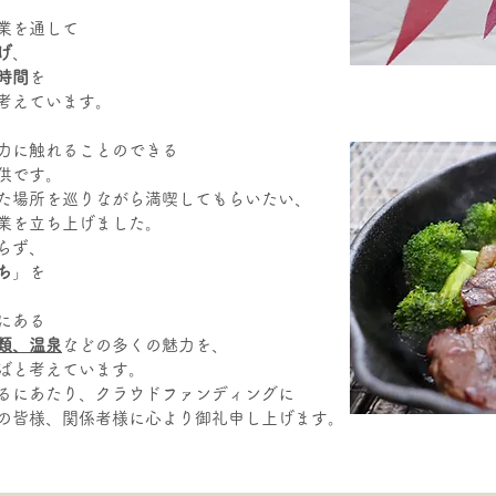
業を通して
げ
、
時間
を
考えています。
力に触れることのできる
供です。
た場所を巡りながら満喫してもらいたい、
業を立ち上げました。
らず、
ち
」を
にある
類、温泉
などの多くの魅力を、
ばと考えています。
るにあたり、クラウドファンディングに
の皆様、関係者様に心より御礼申し上げます。