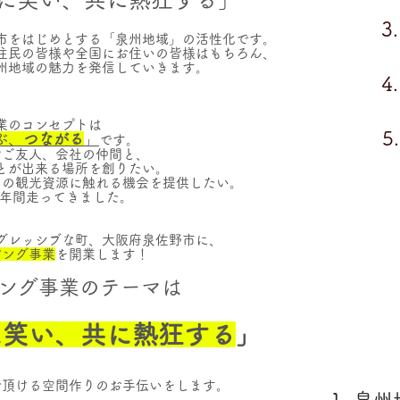
3.
市をはじめとする「泉州地域」の活性化です。
住民の皆様や全国にお住いの皆様はもちろん、
州地域の魅力を発信していきます。
4.
のコンセプトは
​ 
ぶ、
つながる
」
です。
やご友人、会社の仲間と、
とが出来る場所を創りたい。
くの観光資源に触れる機会を提供したい。
2年間走ってきました。
グレッシブな町、大阪府泉佐野市に、
ピング事業
を開業します！
​
ング事業のテーマは
に笑い、共に熱狂する
」
で頂ける空間作りのお手伝いをします。