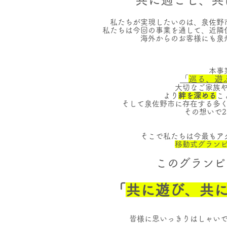
私たちが実現したいのは、泉佐野
私たちは今回の事業を通して、近隣
海外からのお客様にも泉
本事業
「
巡る、遊
大切なご家族
より
絆を深める
こ
そして泉佐野市に存在する多
​その想いで
そこで私たちは今最もア
移動式グラン
このグランピ
「
共に遊び、共
皆様に思いっきりはしゃい