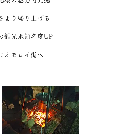
地域の魅力再発掘
をより盛り上げる
州の観光地知名度UP
にオモロイ街へ！