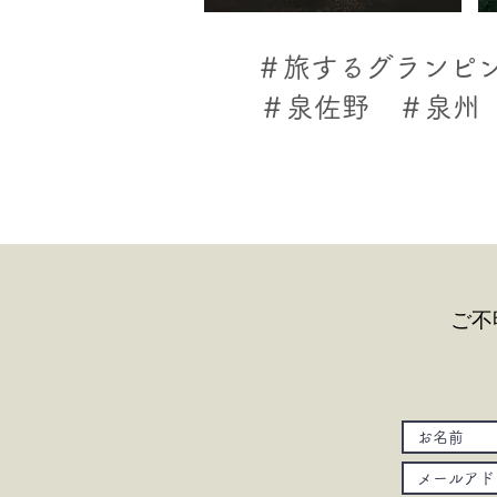
​＃旅するグランピ
​＃泉佐野 ＃泉
ご不