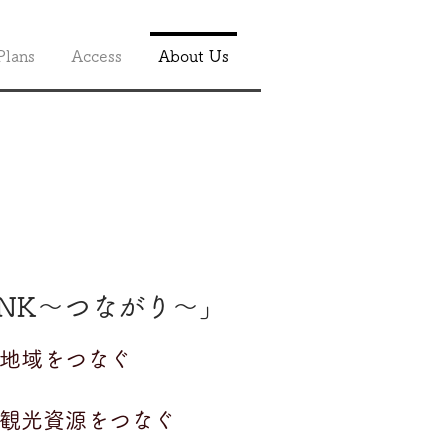
Plans
Access
About Us
私たちの
​理念
INK​～つながり～」
1. 地域をつなぐ
 観光資源をつなぐ