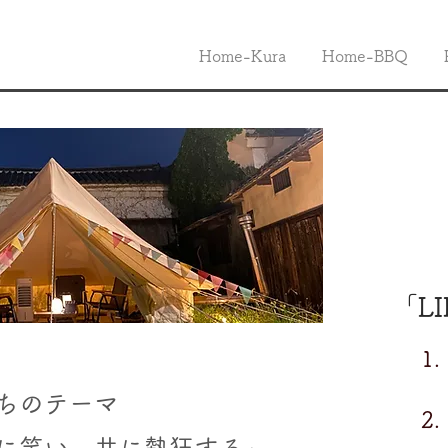
Home-Kura
Home-BBQ
理念」
「L
​ 
たちのテーマ
2.
​
に笑い、共に熱狂する」