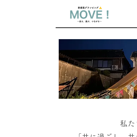
​私たちの「テーマ」と「
​私
「共に過ごし、共